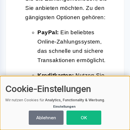
Sie anbieten möchten. Zu den
gängigsten Optionen gehören:
PayPal:
Ein beliebtes
Online-Zahlungssystem,
das schnelle und sichere
Transaktionen ermöglicht.
Kreditkarten:
Nutzen Sie
Plugins wie Stripe oder
Cookie-Einstellungen
WooCommerce Payments,
Wir nutzen Cookies für
Analytics, Functionality & Werbung
.
um Kreditkartenzahlungen
Einstellungen
direkt zu akzeptieren.
Ablehnen
OK
Überweisung:
Bieten Sie